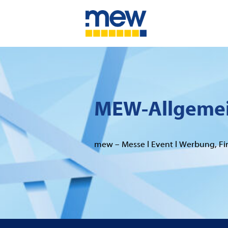
Zum
Inhalt
springen
MEW-Allgemei
mew – Messe l Event l Werbung, F