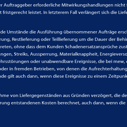
 der Auftraggeber erforderliche Mitwirkungshandlungen nicht
fristgerecht leistet. In letzterem Fall verlängert sich die L
ende Umstände die Ausführung übernommener Aufträge ers
erung, Restlieferung oder Teillieferung um die Dauer der B
utreten, ohne dass dem Kunden Schadenersatzansprüche zust
rungen, Streiks, Aussperrung, Materialknappheit, Energiever
rsstörungen oder unabwendbare Ereignisse, die bei mew, d
der in fremden Betrieben, von denen die Aufrechterhaltun
nde gilt auch dann, wenn diese Ereignisse zu einem Zeitpunk
hme von Liefergegenständen aus Gründen verzögert, die de
erung entstandenen Kosten berechnet, auch dann, wenn di